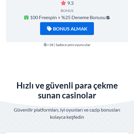
9.3
BONUS
100 Freespin + %25 Deneme Bonusu💲
BONUS ALMAK
🔞+18 | Sadece yeni oyuncular
Hızlı ve güvenli para çekme
sunan casinolar
Güvenilir platformları, iyi oyunları ve cazip bonusları
kolayca keşfedin