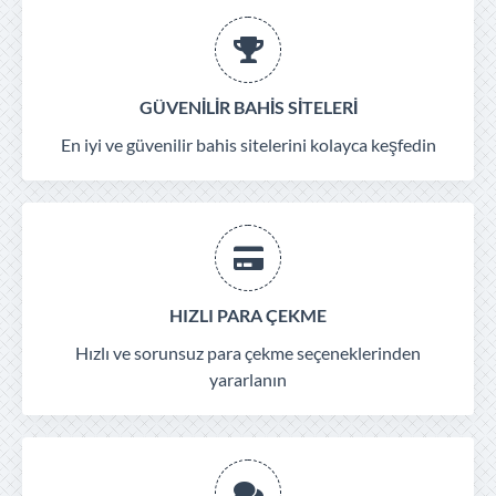
GÜVENİLİR BAHİS SİTELERİ
En iyi ve güvenilir bahis sitelerini kolayca keşfedin
HIZLI PARA ÇEKME
Hızlı ve sorunsuz para çekme seçeneklerinden
yararlanın