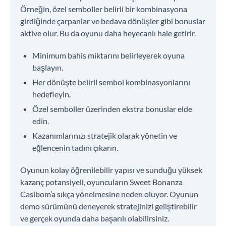
Örneğin, özel semboller belirli bir kombinasyona
girdiğinde çarpanlar ve bedava dönüşler gibi bonuslar
aktive olur. Bu da oyunu daha heyecanlı hale getirir.
Minimum bahis miktarını belirleyerek oyuna
başlayın.
Her dönüşte belirli sembol kombinasyonlarını
hedefleyin.
Özel semboller üzerinden ekstra bonuslar elde
edin.
Kazanımlarınızı stratejik olarak yönetin ve
eğlencenin tadını çıkarın.
Oyunun kolay öğrenilebilir yapısı ve sunduğu yüksek
kazanç potansiyeli, oyuncuların Sweet Bonanza
Casibom’a sıkça yönelmesine neden oluyor. Oyunun
demo sürümünü deneyerek stratejinizi geliştirebilir
ve gerçek oyunda daha başarılı olabilirsiniz.