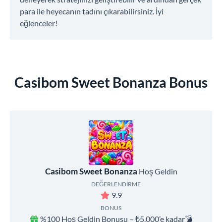
para ile heyecanın tadını çıkarabilirsiniz. İyi
eğlenceler!
Casibom Sweet Bonanza Bonus
Casibom Sweet Bonanza
Hoş Geldin
DEĞERLENDIRME
9.9
BONUS
%100 Hoş Geldin Bonusu – ₺5.000’e kadar💣