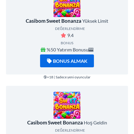
Casibom Sweet Bonanza
Yüksek Limit
DEĞERLENDIRME
9.4
BONUS
%50 Yatırım Bonusu🎰
BONUS ALMAK
🔞+18 | Sadece yeni oyuncular
Casibom Sweet Bonanza
Hoş Geldin
DEĞERLENDIRME