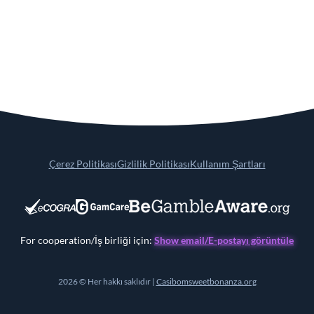
Çerez Politikası
Gizlilik Politikası
Kullanım Şartları
For cooperation/İş birliği için:
Show email/E-postayı görüntüle
2026 © Her hakkı saklıdır |
Casibomsweetbonanza.org