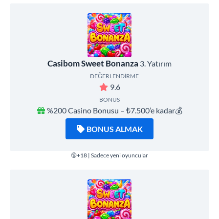
Casibom Sweet Bonanza
3. Yatırım
DEĞERLENDIRME
9.6
BONUS
%200 Casino Bonusu – ₺7.500’e kadar💰
BONUS ALMAK
🔞+18 | Sadece yeni oyuncular