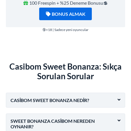
100 Freespin + %25 Deneme Bonusu💲
BONUS ALMAK
🔞+18 | Sadece yeni oyuncular
Casibom Sweet Bonanza: Sıkça
Sorulan Sorular
CASIBOM SWEET BONANZA NEDIR?
SWEET BONANZA CASIBOM NEREDEN
OYNANIR?