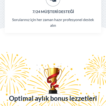
7/24 MÜŞTERİ DESTEĞİ
Sorularınız için her zaman hazır profesyonel destek
alın
Optimal aylık bonus lezzetleri